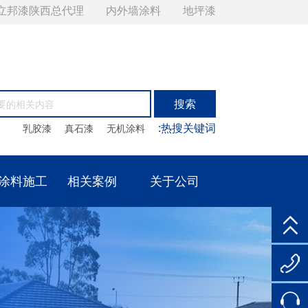
立邦漆陕西总代理
内外墙涂料
地坪漆
:热搜关键词
乳胶漆
真石漆
无机涂料
涂料施工
相关案例
关于公司