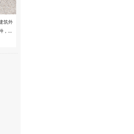
建筑外
种，它
能实现
了广泛
中，也
。本文
难度这
体板的
题 底
体板的