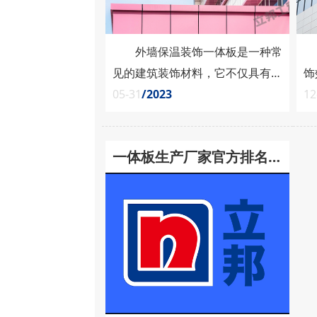
外墙保温装饰一体板是一种常
为
见的建筑装饰材料，它不仅具有装
饰
饰效果，还能有效提高建筑的保温
05-31
/2023
里
12
性能。在本页面中，我们将为您提
料
供一些外墙保温装饰一体板的高清
饰
一体板生产厂家官方排名
图片，展示其多样的外观和设计风
体
格。 1、氟碳漆外墙保温装饰
温
【最新数据】
一体板 氟碳漆外墙保温装饰一
温
体板是一种常见的外墙装饰材料。
外
它采用氟碳漆作为表面材料，具有
动
丰富多样的颜色选择，......
今