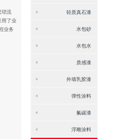
繁琐流
轻质真石漆
应用了业
水包砂
程业务
水包水
质感漆
外墙乳胶漆
弹性涂料
氟碳漆
浮雕涂料