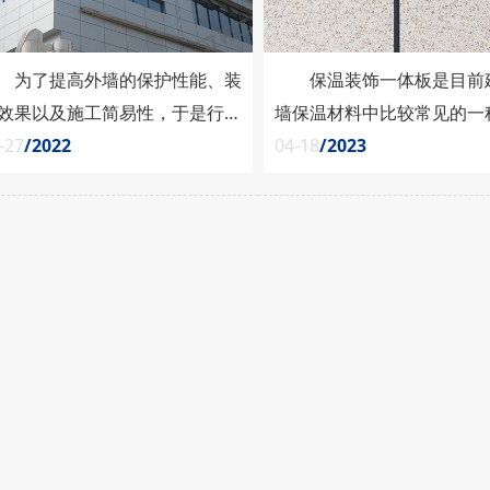
了提高外墙的保护性能、装
保温装饰一体板是目前
效果以及施工简易性，于是行业
墙保温材料中比较常见的一
发明了保温一体板这类建筑材
-27
/2022
具有既能达到保温效果，又
04-18
/2023
。保温一体板是由保温材料、装
装饰效果的特点，因此得到
材料和密封粘结固定材料合为一
的应用。但是，在使用过程
的复合型板材，相比之前先做保
存在着一些弊端和不足之处
后施工装饰涂料的繁琐工艺，保
将从环保性、防火性、施工
一体板只需一次性安装即可完成
几个方面来介绍保温装饰一
墙整体的保护工作，节省施工劳
弊端。 一、环保性问
力的同时，也降低了施工费用。
材选用不环保：保温装饰一
天我们就带大家了解一......
底材很多会采用聚苯乙......