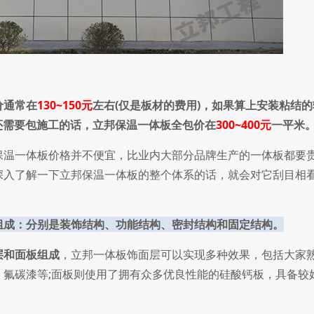
价通常在
130~150元
左右(仅是板材的费用)，如果算上安装粘结
还需要包施工的话，立邦保温一体板全包价在
300~400元
一平米
温一体板价格并不便宜，比业内大部分品牌生产的一体板都要
深入了解一下立邦保温一体板的整个体系的话，就会对它刮目相
组成：分别是装饰结构、功能结构、密封结构和固定结构。
层和面板组成
，立邦一体板饰面层可以实现多种效果，包括大家
、氟碳漆等;面板则使用了拥有众多优良性能的硅酸钙板，具备较