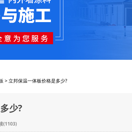
板
> 立邦保温一体板价格是多少?
多少?
读(
1103
)