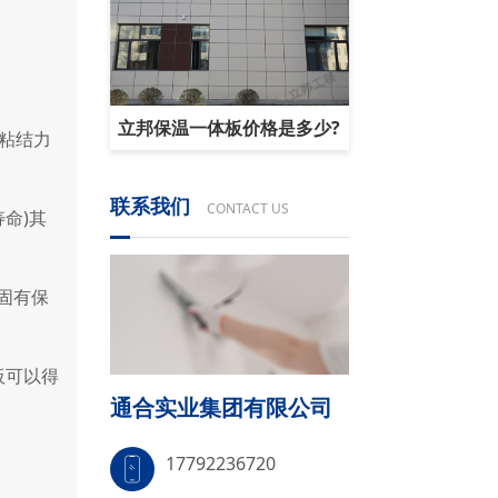
立邦保温一体板价格是多少?
粘结力
联系我们
CONTACT US
命)其
固有保
板可以得
通合实业集团有限公司
17792236720