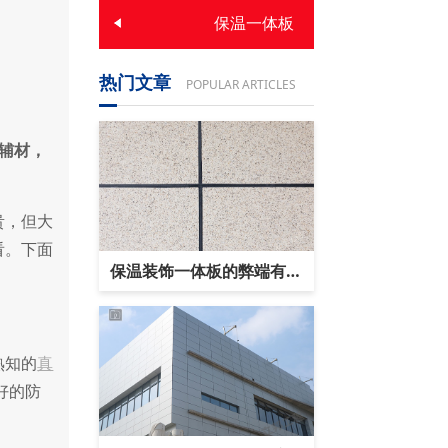
保温一体板
热门文章
POPULAR ARTICLES
的辅材，
。
贵，但大
看。下面
保温装饰一体板的弊端有哪
些?
熟知的
真
好的防