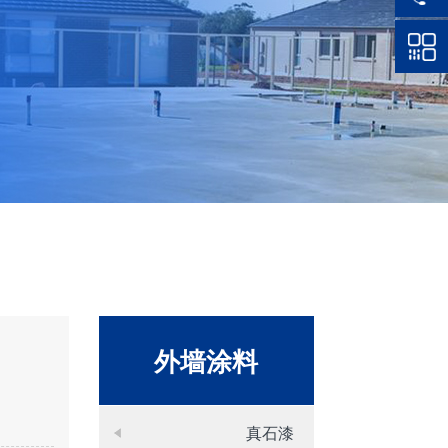
外墙涂料
真石漆