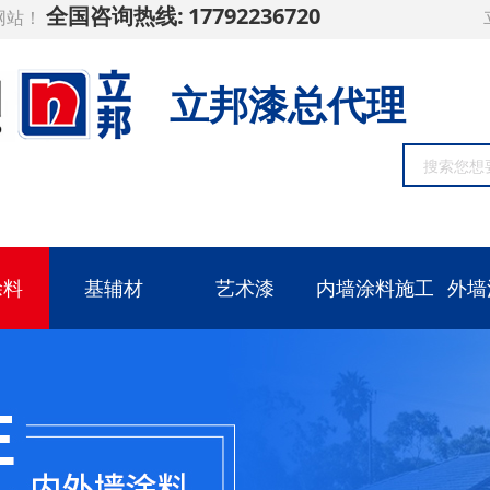
全国咨询热线:
17792236720
网站！
立邦漆总代理
涂料
基辅材
艺术漆
内墙涂料施工
外墙