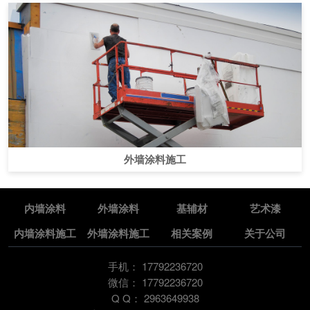
外墙涂料施工
内墙涂料
外墙涂料
基辅材
艺术漆
内墙涂料施工
外墙涂料施工
相关案例
关于公司
手机：
17792236720
微信：
17792236720
Q Q：
2963649938