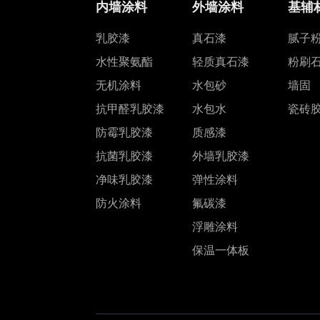
内墙涂料
外墙涂料
基辅
乳胶漆
真石漆
腻子
水性聚氨酯
轻质真石漆
粉刷
无机涂料
水包砂
墙固
抗甲醛乳胶漆
水包水
瓷砖
防霉乳胶漆
质感漆
抗菌乳胶漆
外墙乳胶漆
净味乳胶漆
弹性涂料
防火涂料
氟碳漆
浮雕涂料
保温一体板