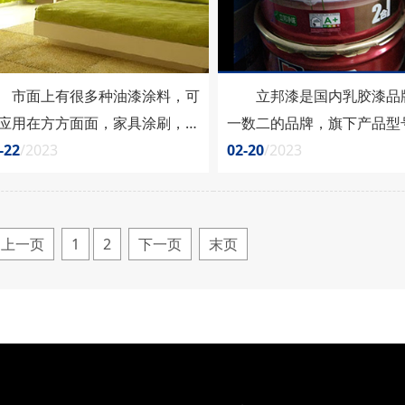
面上有很多种油漆涂料，可
立邦漆是国内乳胶漆品
应用在方方面面，家具涂刷，墙
一数二的品牌，旗下产品型
涂刷，金属工具器械涂刷等等都
-22
/2023
数。立邦净味120内墙乳胶
02-20
/2023
不开油漆涂料。近年来净味漆在
邦乳胶漆中极为常见的一款
面上非常流行，在宣传净味漆的
年销量常年稳定，客户群体
大品牌商中，都说净味漆无异
深受广大消费者好评。相信
上一页
1
2
下一页
末页
、无甲醛，这到底是真的吗?今
于立邦净味120的价格也比
就带大家来了解一下。 净味
心，接下来我们就来了解一
含不含甲醛? 净味漆通常用
产品的价格详情。 立邦
室内装修，在室内装修的过程中
120二合一内墙乳胶漆价格
使用很多种材料，这些......
少? 立邦净味120有......