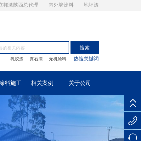
立邦漆陕西总代理
内外墙涂料
地坪漆
:热搜关键词
乳胶漆
真石漆
无机涂料
涂料施工
相关案例
关于公司