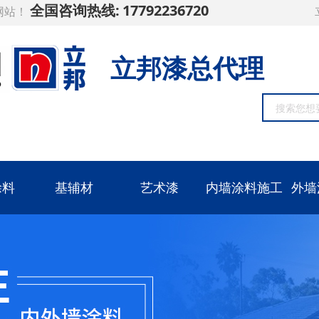
全国咨询热线:
17792236720
网站！
立邦漆总代理
涂料
基辅材
艺术漆
内墙涂料施工
外墙