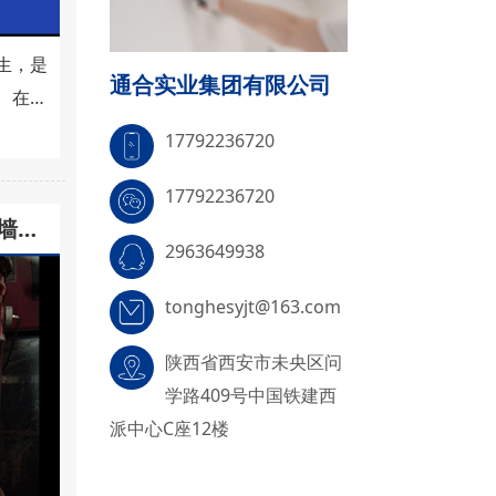
生，是
通合实业集团有限公司
。在市
味乳胶
17792236720
。虽然
17792236720
胶漆有
内墙乳
将从成
2963649938
来对这
分
tonghesyjt@163.com
加的区
陕西省西安市未央区问
分区别
学路409号中国铁建西
..
派中心C座12楼