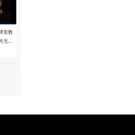
牌里数
号无
漆是立
产品，
较多，
大家对
较关
下这款
净味
多