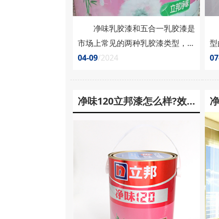
净味乳胶漆和五合一乳胶漆是
净
市场上常见的两种乳胶漆类型，它
型
们在功能和特性上有着一些区别。
04-09
/2024
用
07
对于消费者来说，了解这些区别可
介
以更好地选择适合自己需求的乳胶
别
净味120立邦漆怎么样?效
漆产品。 净味乳胶漆和五合一
一
乳胶漆有什么区别? 净味乳胶
（
果如何?
漆，顾名思义，是一种乳胶漆，具
水
有净味功能。在人们日益重视室内
合
空气质量的今天，净味乳胶漆因其
气
低挥发性有机化合物（......
要
含..