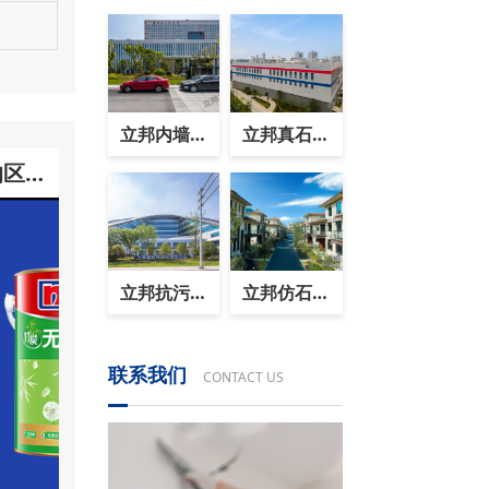
立邦内墙防
立邦真石漆
的区别
霉涂料案例
涂装案例效
图片之（温
果图之（珠
州市人民医
海中京电子
立邦抗污乳
立邦仿石漆
胶漆案例效
【陶彩石】
联系我们
果图之（上
CONTACT US
案例效果图
海新虹桥国
片之（滁州