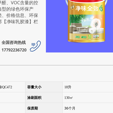
醛、VOC含量的控
典型的绿色环保产
类、价格信息、环保
邦【净味乳胶漆】栏
全国咨询热线
17792236720
QC472
容量大小
18升
涂刷面积
130㎡
36个月
保质期