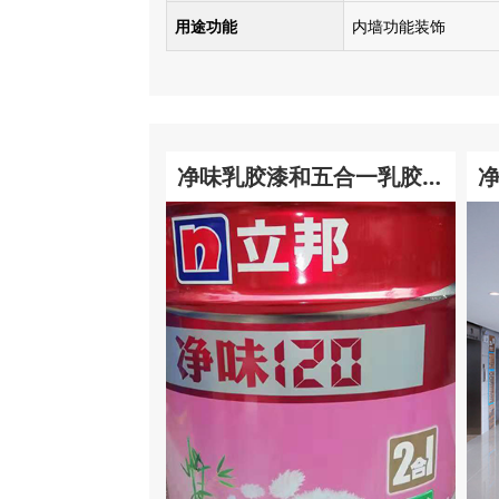
用途功能
内墙功能装饰
净味乳胶漆和五合一乳胶漆
有什么区别?