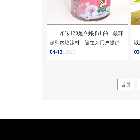
净味120是立邦推出的一款环
市
保型内墙涂料，旨在为用户提供更
以
健康、更环保、更安全的家居装修
04-13
/2023
面
03
方案。那么，净味120立邦漆怎么
离
样?效果如何?以下是详细介
市
绍。 1. 产品特点 立邦净
各
首页
味120采用先进技术，无甲醛、低
味
VOC等环保成分，具有极好的防
天
污性和耐擦洗性，同时可以有效地
漆
抑制霉菌和细菌的繁殖，对于家庭
于
室内空气质量的改......
会