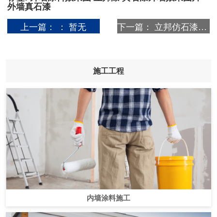
外墙真石漆
上一篇：
： 暂无
下一篇：
立邦仿石漆【陶彩石】案例效果图片之（滁州碧桂园翡丽庄园）
施工工程
内墙涂料施工