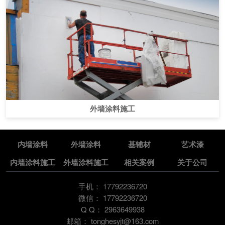
外墙涂料施工
内墙涂料
外墙涂料
基辅材
艺术漆
内墙涂料施工
外墙涂料施工
相关案例
关于公司
手机：
17792236720
微信：
17792236720
Q Q：
2963649938
邮箱：
tonghesyjt@163.com