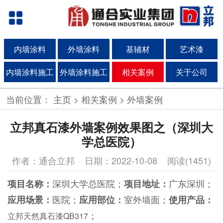
内墙涂料
外墙涂料
基辅材
艺术漆
内墙涂料施工
外墙涂料施工
相关案例
关于公司
当前位置：
主页
>
相关案例
>
外墙案例
立邦真石漆外墙案例效果图之（深圳大
学总医院）
作者：通合立邦
日期：2022-10-08 阅读(1451)
深圳大学总医院；
广东深圳；
项目名称：
项目地址：
医院；
室外墙面；
应用场景：
应用部位：
使用产品：
；
立邦天然真石漆QB317