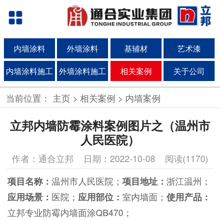
内墙涂料
外墙涂料
基辅材
艺术漆
内墙涂料施工
外墙涂料施工
相关案例
关于公司
当前位置：
主页
>
相关案例
>
内墙案例
立邦内墙防霉涂料案例图片之（温州市
人民医院）
作者：通合立邦
日期：2022-10-08 阅读(1170)
温州市人民医院；
浙江温州；
项目名称：
项目地址：
医院；
室内墙面；
应用场景：
应用部位：
使用产品：
立邦专业防霉内墙面涂QB470
；