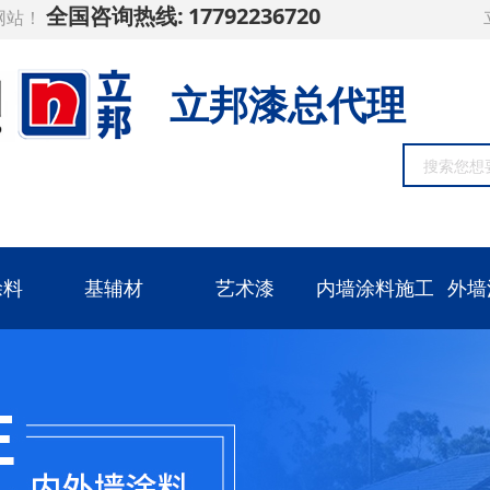
全国咨询热线:
17792236720
网站！
立邦漆总代理
涂料
基辅材
艺术漆
内墙涂料施工
外墙