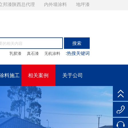
立邦漆陕西总代理
内外墙涂料
地坪漆
:热搜关键词
乳胶漆
真石漆
无机涂料
涂料施工
相关案例
关于公司