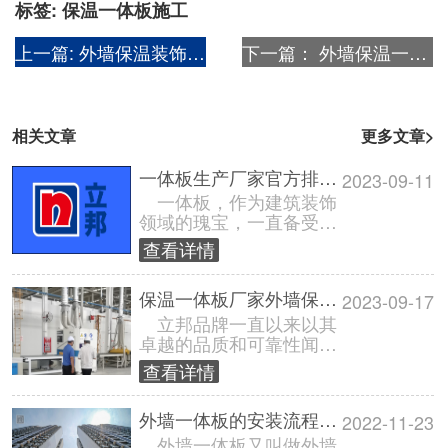
标签:
保温一体板施工
上一篇:
外墙保温装饰一体板每平米需要多少钱?
下一篇：
外墙保温一体板品牌十大排名【最新排行榜】
相关文章
更多文章>
一体板生产厂家官方排名【最新数据】
2023-09-11
一体板，作为建筑装饰
领域的瑰宝，一直备受消
费者和业内人士的追捧，
查看详情
随着市场需求的不断扩
大，一体板生产......
保温一体板厂家外墙保温一体板【立邦品牌】
2023-09-17
立邦品牌一直以来以其
卓越的品质和可靠性闻名
于世，特别是在外墙保温
查看详情
一体板领域，其产品一直
备受青睐。本......
外墙一体板的安装流程【工艺教程】
2022-11-23
外墙一体板又叫做外墙