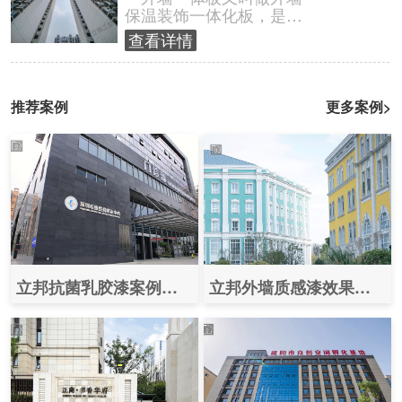
保温装饰一体化板，是集
保温与装饰于一体的复合
查看详情
材料，主要的作用就是保
护外墙、装饰......
推荐案例
更多案例>
立邦抗菌乳胶漆案例图片之（深圳市慢性病防治中心）
立邦外墙质感漆效果图案例之（华为研发基地）