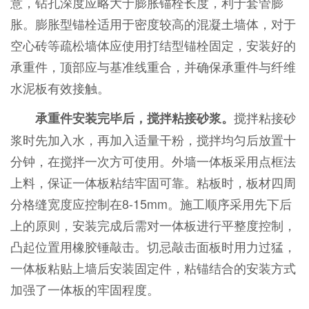
意，钻孔深度应略大于膨胀锚栓长度，利于套管膨
胀。膨胀型锚栓适用于密度较高的混凝土墙体，对于
空心砖等疏松墙体应使用打结型锚栓固定，安装好的
承重件，顶部应与基准线重合，并确保承重件与纤维
水泥板有效接触。
搅拌粘接砂
承重件安装完毕后，搅拌粘接砂浆。
浆时先加入水，再加入适量干粉，搅拌均匀后放置十
分钟，在搅拌一次方可使用。外墙一体板采用点框法
上料，保证一体板粘结牢固可靠。粘板时，板材四周
分格缝宽度应控制在8-15mm。施工顺序采用先下后
上的原则，安装完成后需对一体板进行平整度控制，
凸起位置用橡胶锤敲击。切忌敲击面板时用力过猛，
一体板粘贴上墙后安装固定件，粘锚结合的安装方式
加强了一体板的牢固程度。