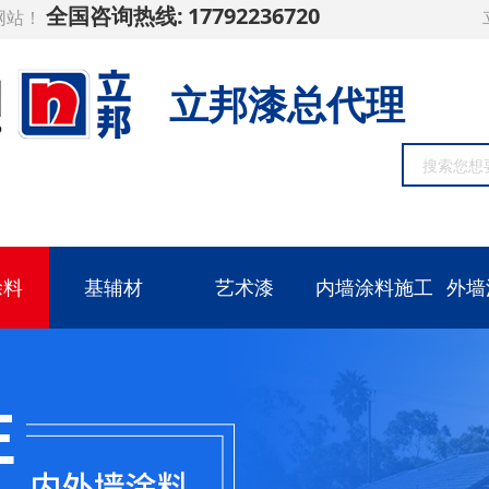
全国咨询热线:
17792236720
网站！
立邦漆总代理
涂料
基辅材
艺术漆
内墙涂料施工
外墙