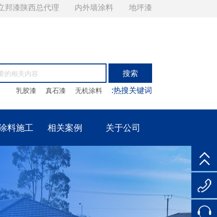
立邦漆陕西总代理
内外墙涂料
地坪漆
:热搜关键词
乳胶漆
真石漆
无机涂料
涂料施工
相关案例
关于公司