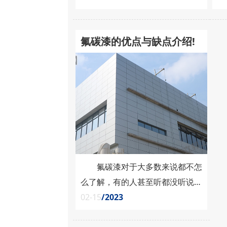
泛的应用领域而闻名，成为许多领
的
域中不可或缺的材料之一。 那
通
氟碳漆的优点与缺点介绍!
么，氟碳树脂到底是什么材料
漆
呢? 首先，我们需要了解氟碳
们
树脂的基本特性。氟碳树脂是一类
题
以氟碳为主要元素的高分子化合
是
物，通常是由氟化乙烯等单体聚合
脂
而成。这使得氟碳树脂具有卓......
耐
老..
氟碳漆对于大多数来说都不怎
么了解，有的人甚至听都没听说
过。氟碳漆实际上是一种高性能涂
02-15
/2023
料，它的应用范围广泛，综合性能