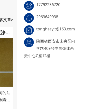
17792236720
2963649938
多文章>
tonghesyjt@163.com
碳漆的
陕西省西安市未央区问
学路409号中国铁建西
派中心C座12楼
同的油
到意想
见到刷