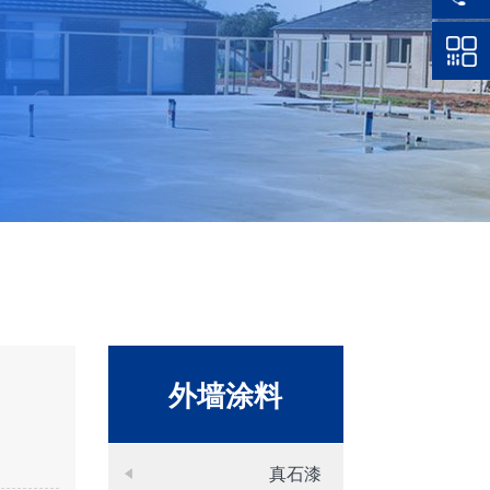
外墙涂料
真石漆