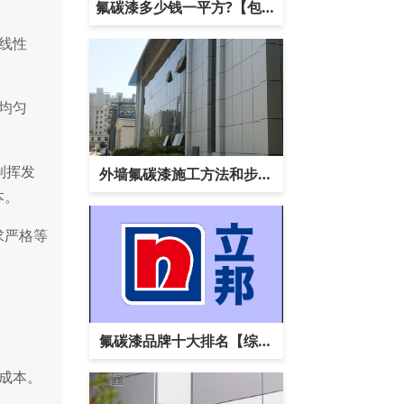
氟碳漆多少钱一平方?【包工
线性
包料】
均匀
制挥发
外墙氟碳漆施工方法和步骤
本。
【全面讲解】
求严格等
氟碳漆品牌十大排名【综合
成本。
排行榜】