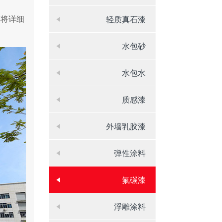
们将详细
轻质真石漆
水包砂
水包水
质感漆
外墙乳胶漆
弹性涂料
氟碳漆
浮雕涂料