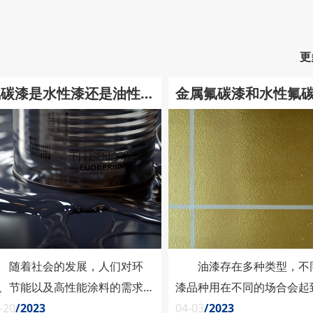
更
氟碳漆是水性漆还是油性
金属氟碳漆和水性氟
漆？
区别介绍!
随着社会的发展，人们对环
油漆存在多种类型，不
、节能以及高性能涂料的需求越
漆品种用在不同的场合会起
越高。氟碳漆作为一种性能优越
-20
/2023
不到的效果，相信大家也曾
04-03
/2023