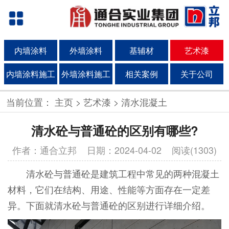
内墙涂料
外墙涂料
基辅材
艺术漆
内墙涂料施工
外墙涂料施工
相关案例
关于公司
当前位置：
主页
>
艺术漆
>
清水混凝土
清水砼与普通砼的区别有哪些?
作者：通合立邦
日期：2024-04-02 阅读(1303)
清水砼与普通砼是建筑工程中常见的两种混凝土
材料，它们在结构、用途、性能等方面存在一定差
异。下面就清水砼与普通砼的区别进行详细介绍。