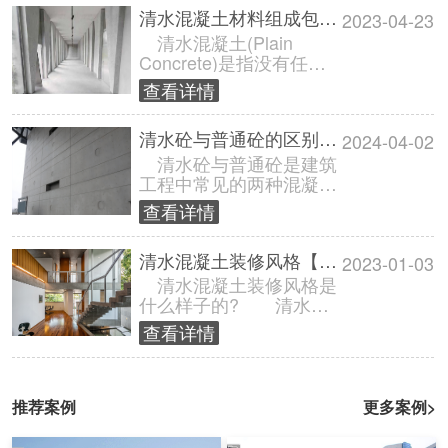
清水混凝土材料组成包括哪些?
2023-04-23
清水混凝土(Plain
Concrete)是指没有任何
装饰花纹或色彩的混凝
查看详情
土。它是建筑和基础设施
工......
清水砼与普通砼的区别有哪些?
2024-04-02
清水砼与普通砼是建筑
工程中常见的两种混凝土
材料，它们在结构、用
查看详情
途、性能等方面存在一定
差异。下面就清......
清水混凝土装修风格【效果图片】
2023-01-03
清水混凝土装修风格是
什么样子的? 清水混
凝土装修风格是对自然、
查看详情
建筑和空间重新认识的形
成，在现代视......
推荐案例
更多案例>