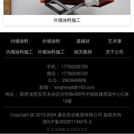
外墙涂料施工
内墙涂料
外墙涂料
基辅材
艺术漆
内墙涂料施工
外墙涂料施工
相关案例
关于公司
手机：
17792236720
微信：
17792236720
Q Q：
2963649938
邮箱：
tonghesyjt@163.com
地址：
陕西省西安市未央区问学路409号中国铁建西派中心C座
12楼
Copyright @ 2013-2024 通合实业集团有限公司 版权所有
陕ICP备2022011342号-2
由
查派网建
提供技术支持