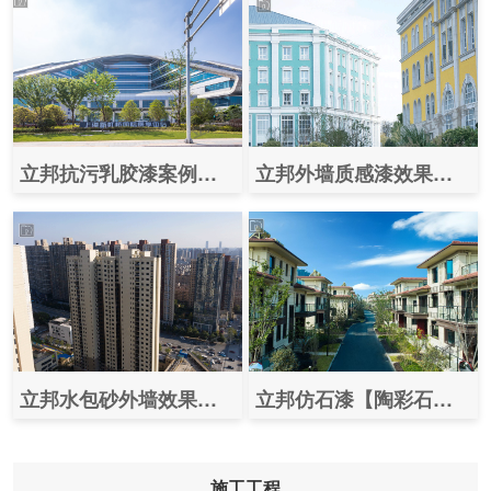
立邦抗污乳胶漆案例效果图之（上海新虹桥国际医学中心）
立邦外墙质感漆效果图案例之（华为研发基地）
立邦水包砂外墙效果图片案例之（长沙万科金域蓝湾二期）
立邦仿石漆【陶彩石】案例效果图片之（滁州碧桂园翡丽庄园）
施工工程