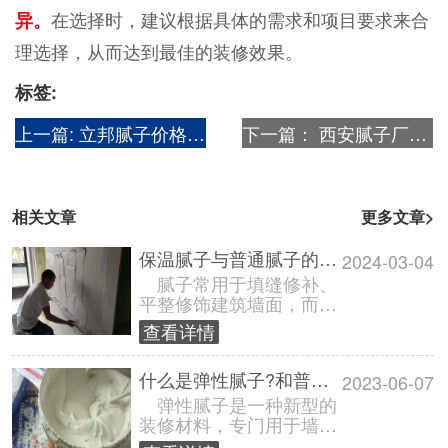
在选择时，建议根据具体的需求和项目要求来合
异。
理选择，从而达到最佳的装修效果。
标签:
上一篇:
立邦腻子价格一览表【工程专用腻子最新报价】
下一篇：
西安腻子厂家电话地址查询_陕西腻子厂家采购电话
相关文章
更多文章>
保温腻子与普通腻子的区别在哪?
2024-03-04
腻子常用于填缝修补、
平整修饰建筑墙面，而在
选择腻子时，人们可能会
查看详情
遇到“保温腻子”和“普通腻
子”这两......
什么是弹性腻子?和普通腻子有啥区别?
2023-06-07
弹性腻子是一种新型的
装修材料，专门用于墙面
和天花板的处理。与普通