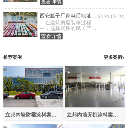
查看详情
腻子相比，弹性腻子具有
更高的粘附力......
西安腻子厂家电话地址查询_陕西腻子厂家采购电话
2024-03-24
在建筑房屋装修过程
中，选择优质的腻子产品
是确保墙面平整、美观的
查看详情
关键。而在陕西西安地
区，有两家备受信......
推荐案例
更多案例>
立邦内墙防霉涂料案例图片之（温州市人民医院）
立邦内墙无机涂料案例之（北京大宝日用品工厂）