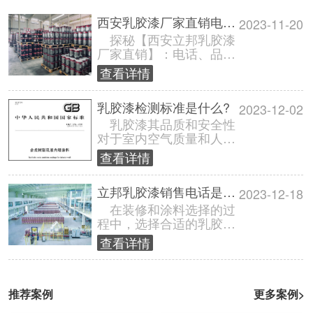
西安乳胶漆厂家直销电话多少?【立邦工厂直销】
2023-11-20
探秘【西安立邦乳胶漆
厂家直销】：电话、品
质、服务一网打尽！
查看详情
在装修施工过程中，选择
一家信誉卓越、......
乳胶漆检测标准是什么?
2023-12-02
乳胶漆其品质和安全性
对于室内空气质量和人体
健康非常重要，为了让乳
查看详情
胶漆的生产和使用符合高
质量和环保的......
立邦乳胶漆销售电话是多少?
2023-12-18
在装修和涂料选择的过
程中，选择合适的乳胶漆
可以提高墙面的美观性和
查看详情
耐久性。立邦作为市场上
知名的涂料品......
推荐案例
更多案例>