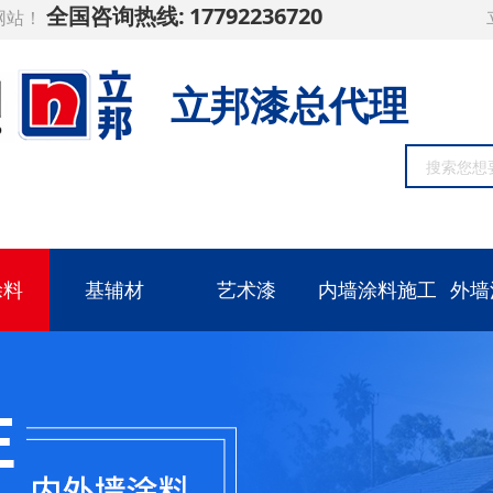
全国咨询热线:
17792236720
网站！
立邦漆总代理
涂料
基辅材
艺术漆
内墙涂料施工
外墙