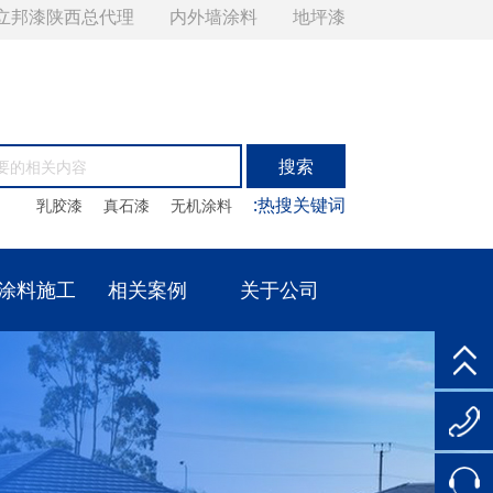
立邦漆陕西总代理
内外墙涂料
地坪漆
:热搜关键词
乳胶漆
真石漆
无机涂料
涂料施工
相关案例
关于公司