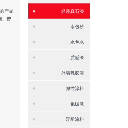
发的产品
轻质真石漆
展、带
水包砂
水包水
质感漆
外墙乳胶漆
弹性涂料
氟碳漆
浮雕涂料