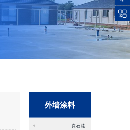
外墙涂料
真石漆