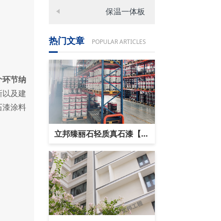
保温一体板
热门文章
POPULAR ARTICLES
个环节纳
新以及建
石漆涂料
立邦臻丽石轻质真石漆【产
品规格和价格】