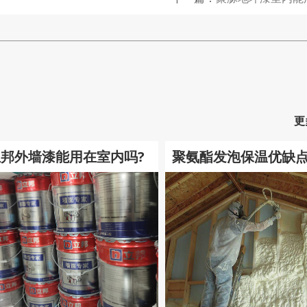
更
立邦外墙漆能用在室内吗?
聚氨酯发泡保温优缺
些?