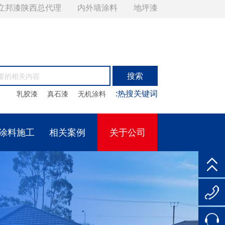
立邦漆陕西总代理
内外墙涂料
地坪漆
:热搜关键词
乳胶漆
真石漆
无机涂料
涂料施工
相关案例
关于公司