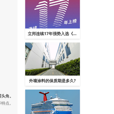
立邦连续17年强势入选《亚
洲品牌500强
外墙涂料的保质期是多久?
露头角。
等特点。