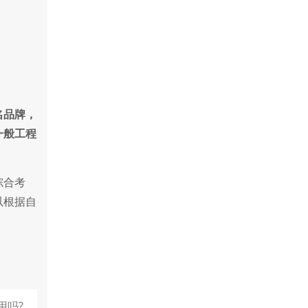
名品牌，
一般工程
综合考
以根据自
用吗?