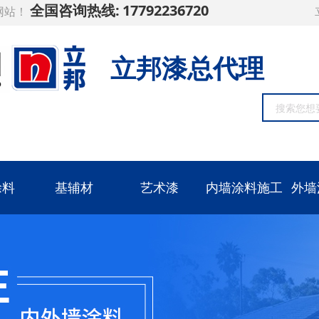
全国咨询热线:
17792236720
网站！
立邦漆总代理
涂料
基辅材
艺术漆
内墙涂料施工
外墙