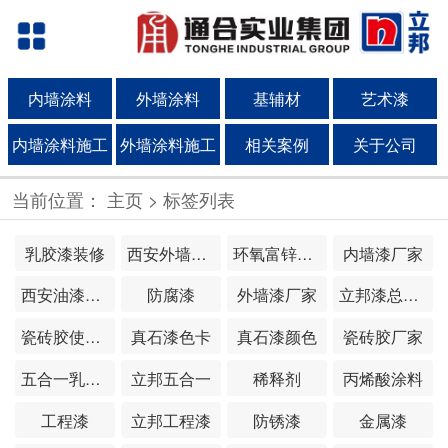
内墙涂料
外墙涂料
基辅材
艺术漆
内墙涂料施工
外墙涂料施工
相关案例
关于公司
当前位置：
主页
> 标签列表
乳胶漆装修
西安外墙漆厂家
环氧富锌底漆
内墙漆厂家
西安油漆厂家
防腐漆
外墙漆厂家
立邦漆总代理
瓷砖胶使用方法
真石漆色卡
真石漆颜色
瓷砖胶厂家
五合一乳胶漆
立邦五合一
稀释剂
丙烯酸涂料
工程漆
立邦工程漆
防锈漆
金属漆