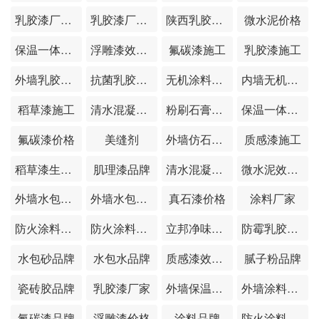
乳胶漆厂家地址
乳胶漆厂家电话
陕西乳胶漆厂家
微水泥价格
保温一体板品牌
浮雕漆效果图
氟碳漆施工
乳胶漆施工
外墙乳胶漆施工
抗菌乳胶漆价格
无机涂料施工
内墙无机涂料
稻草漆施工
清水混凝土施工
粉刷石膏品牌
保温一体板施工
氟碳漆价格
美缝剂
外墙仿石漆价格
质感漆施工
稻草漆生产厂家
肌理漆品牌
清水混凝土价格
微水泥效果图
外墙水包水价格
外墙水包砂施工
真石漆价格
涂料厂家
防火涂料品牌
防火涂料厂家
立邦净味120
防霉乳胶漆价格
水包砂品牌
水包水品牌
质感漆效果图
腻子粉品牌
瓷砖胶品牌
乳胶漆厂家
外墙保温一体板图片
外墙涂料品牌
氟碳漆品牌
浮雕漆价格
涂料品牌
防火涂料施工