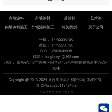
内墙涂料
外墙涂料
基辅材
艺术漆
内墙涂料施工
外墙涂料施工
相关案例
关于公司
手机：
17792236720
微信：
17792236720
Q Q：
2963649938
邮箱：
tonghesyjt@163.com
地址：
陕西省西安市未央区问学路409号中国铁建西派中心C座
12楼
Copyright @ 2013-2024 通合实业集团有限公司 版权所有
陕ICP备2022011342号-2
由
查派网建
提供技术支持