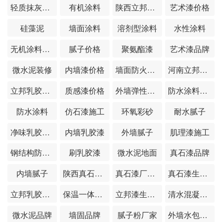
轻质抹灰石膏
有机涂料
陕西立邦漆总代理
艺术漆价格
硅藻泥
墙面涂料
溶剂型涂料
水性涂料
无机涂料厂家
腻子价格
聚氨酯漆
艺术漆品牌
微水泥装修
内墙漆价格
墙面防火涂料
河南立邦漆厂家
立邦乳胶漆厂家
质感漆价格
外墙弹性涂料施工
防水涂料施工
防水涂料
仿石漆施工
环氧彩砂
耐水腻子
净味乳胶漆价格
内墙乳胶漆
外墙腻子
肌理漆施工
钢结构防火涂料
刷乳胶漆
微水泥地面
真石漆品牌
内墙腻子
陕西真石漆厂家
真石漆厂家电话
真石漆生产厂家
立邦乳胶漆价格
保温一体板厂家
立邦漆生产厂家
清水混凝土效果图
微水泥品牌
墙固品牌
腻子粉厂家
外墙水包水施工