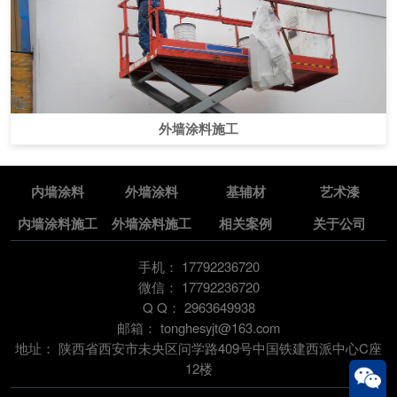
外墙涂料施工
内墙涂料
外墙涂料
基辅材
艺术漆
内墙涂料施工
外墙涂料施工
相关案例
关于公司
手机：
17792236720
微信：
17792236720
Q Q：
2963649938
邮箱：
tonghesyjt@163.com
地址：
陕西省西安市未央区问学路409号中国铁建西派中心C座
12楼