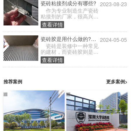
瓷砖粘接剂成分有哪些?
2023-08-23
作为专业制造生产瓷砖
粘接剂的厂家，很高兴为
您介绍瓷砖粘接剂的成
查看详情
分。瓷砖粘接剂是一种用
于将瓷砖固定在......
瓷砖胶是用什么做的?瓷砖胶是什么东西?
2024-05-05
瓷砖是装修中一种常见
的建材，而瓷砖胶则是安
装瓷砖不可或缺的材料之
查看详情
一。那么，瓷砖胶究竟是
由什么做成的......
推荐案例
更多案例>