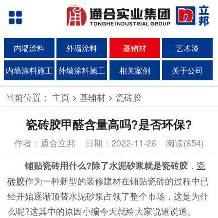
内墙涂料
外墙涂料
基辅材
艺术漆
内墙涂料施工
外墙涂料施工
相关案例
关于公司
当前位置：
主页
>
基辅材
>
瓷砖胶
瓷砖胶甲醛含量高吗?是否环保?
作者：通合立邦
日期：2022-11-26 阅读(854)
，
瓷
铺贴瓷砖用什么?除了水泥砂浆就是瓷砖胶
砖胶
作为一种新型的装修建材在铺贴瓷砖的过程中已
经开始逐渐顶替水泥砂浆占领了整个市场，这是为什
么呢?这其中的原因小编今天就给大家说道说道。