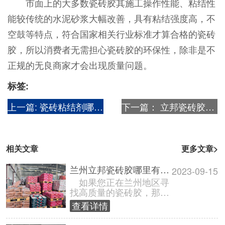
市面上的大多数瓷砖胶其施工操作性能、粘结性
能较传统的水泥砂浆大幅改善，具有粘结强度高，不
空鼓等特点，符合国家相关行业标准才算合格的瓷砖
胶，所以消费者无需担心瓷砖胶的环保性，除非是不
正规的无良商家才会出现质量问题。
标签:
上一篇:
瓷砖粘结剂哪个品牌好?【瓷砖粘接剂十大名牌排名】
下一篇：
立邦瓷砖胶有几种?【立邦瓷砖胶分类】
相关文章
更多文章>
兰州立邦瓷砖胶哪里有卖?销售电话多少?
2023-09-15
如果您正在兰州地区寻
找高质量的瓷砖胶，那么
立邦瓷砖胶绝对是您的不
查看详情
二选择。兰州立邦瓷砖胶
以其优越的质......