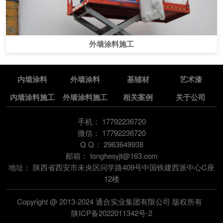
外墙涂料施工
内墙涂料
外墙涂料
基辅材
艺术漆
内墙涂料施工
外墙涂料施工
相关案例
关于公司
手机：
17792236720
微信：
17792236720
Q Q：
2963649938
邮箱：
tonghesyjt@163.com
地址：
陕西省西安市未央区问学路409号中国铁建西派中心C座
12楼
Copyright @ 2013-2024 通合实业集团有限公司 版权所有
陕ICP备2022011342号-2