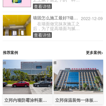
面剂，主要用来封闭墙体
查看详情
基层，提高墙面粉刷材料
的粘结性，对......
墙固怎么施工最好?墙固如何施工?
2022-12-09
在墙面做完抹灰施工之
后，为了提高墙面与腻子
的粘结力，我们会选择刷
查看详情
一层墙固来稳定基层，确
保腻子的批刮......
推荐案例
更多案例>
立邦内墙防霉涂料案例图片之（温州市人民医院）
立邦保温装饰一体板案例图片之（咸阳众创空间孵化基地）