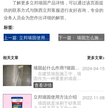
了解更多立邦墙固产品详情，可以通过该页面提
供的联系方式与陕西立邦客服进行友好咨询，专业的
业务人员会为您作出详细的解答。
标签:
上一篇:
立邦墙固使用方法介绍
下一篇：
墙固怎么施工最好?墙固如何施工?
相关文章
更多文章>
墙固起什么作用?墙固的用处是什么?
2024-04-15
在建筑墙面施工中，墙
固作为一种重要的墙面基
层处理剂，发挥了关键的
查看详情
作用。它不仅能够提高基
层与墙面材料......
立邦墙固使用方法介绍
2022-11-08
墙固就是涂刷于砂浆层
之上腻子层之下的一种界