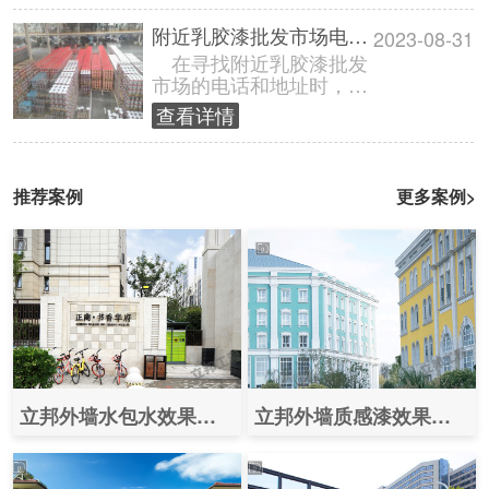
有甲醛成分也......
附近乳胶漆批发市场电话和地址查询
2023-08-31
在寻找附近乳胶漆批发
市场的电话和地址时，以
下是多个省份的市场信
查看详情
息，供您参考： 陕西
省： - 批......
推荐案例
更多案例>
立邦外墙水包水效果图案例之（郑州正商书香华府）
立邦外墙质感漆效果图案例之（华为研发基地）