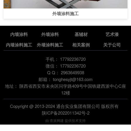
外墙涂料施工
内墙涂料
外墙涂料
基辅材
艺术漆
内墙涂料施工
外墙涂料施工
相关案例
关于公司
手机：
17792236720
微信：
17792236720
Q Q：
2963649938
邮箱：
tonghesyjt@163.com
地址：
陕西省西安市未央区问学路409号中国铁建西派中心C座
12楼
Copyright @ 2013-2024 通合实业集团有限公司 版权所有
陕ICP备2022011342号-2
由
查派网建
提供技术支持