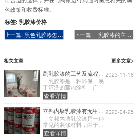
色政策和收费标准。
标签:
乳胶漆价格
上一篇:
黑色乳胶漆怎么调出来?
下一篇：
乳胶漆的主要成分是什么?
相关文章
更多文章>
刷乳胶漆的工艺及流程【全面介绍】
2023-11-16
乳胶漆是一种环保、易
于清洗的室内涂料，广泛
应用于家居装饰。接下来
查看详情
将详细介绍刷乳胶漆的工
艺及流程，包......
立邦内墙乳胶漆有无甲醛成分?
2023-04-25
立邦内墙乳胶漆是一种
常见的装修材料，由于甲
醛问题备受关注，人们对
查看详情
于立邦内墙乳胶漆是否含